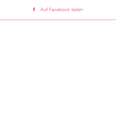
Auf Facebook teilen
Auf Twitter teilen
NEWSLETTER ABONNIEREN
DATENSCHUTZERKLÄRUNG
IVE - DEIN PERSÖNLICHER WIEN GUIDE
IMPRESSUM
VIENNA CITY CARD
COOKIE EINSTELLUNGEN