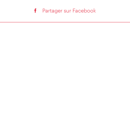
Partager sur Facebook
Partager sur Facebook
S’ABONNER À LA NEWSLETTER
POLITIQUE DE CONFIDENTIALITÉ
IVE - YOUR PERSONAL VIENNA GUIDE
MENTIONS LÉGALES
VIENNA CITY CARD
PARAMÈTRES DE COOKIES