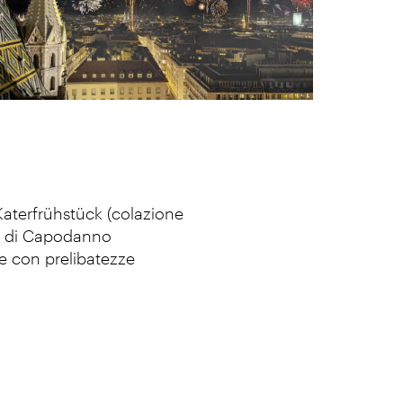
WienTourismus/Christian Stemper
Katerfrühstück (colazione
to di Capodanno
he con prelibatezze